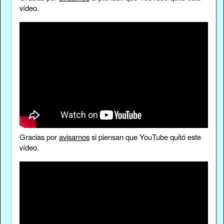
vídeo.
Gracias por
avisarnos
si piensan que YouTube quitó este
vídeo.