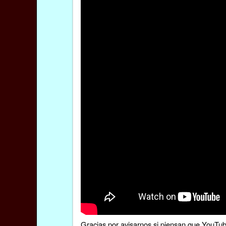
Gracias por
avisarnos
si piensan que YouTube