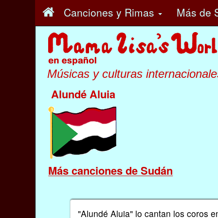
Canciones y Rimas
Más
de 
Músicas y culturas internacionale
Alundé Aluia
Más canciones de Sudán
"Alundé Aluia" lo cantan los coros e