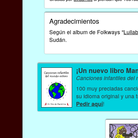
Agradecimientos
Según el album de Folkways "
Lulla
Sudán.
¡Un nuevo libro Ma
Canciones infantiles del
100 muy preciadas cancio
su idioma original y una 
Pedir aquí
!