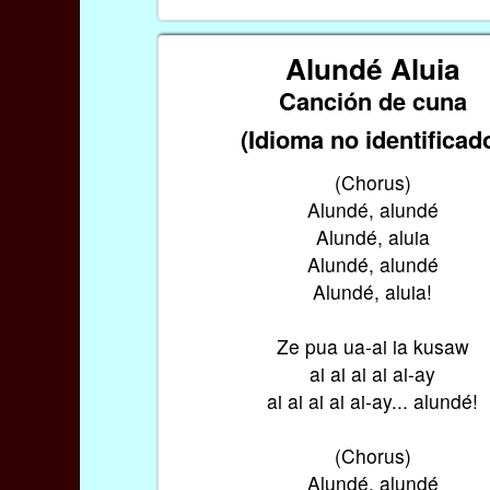
Alundé Aluia
Canción de cuna
(Idioma no identificad
(Chorus)
Alundé, alundé
Alundé, aluia
Alundé, alundé
Alundé, aluia!
Ze pua ua-ai ia kusaw
ai ai ai ai ai-ay
ai ai ai ai ai-ay... alundé!
(Chorus)
Alundé, alundé