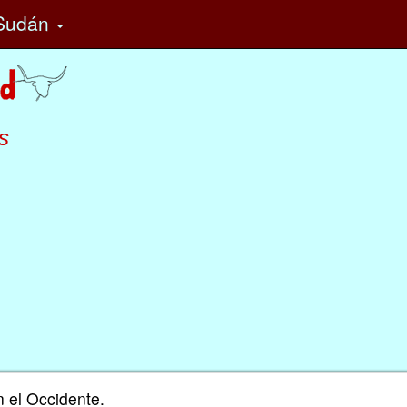
Sudán
s
n el Occidente.