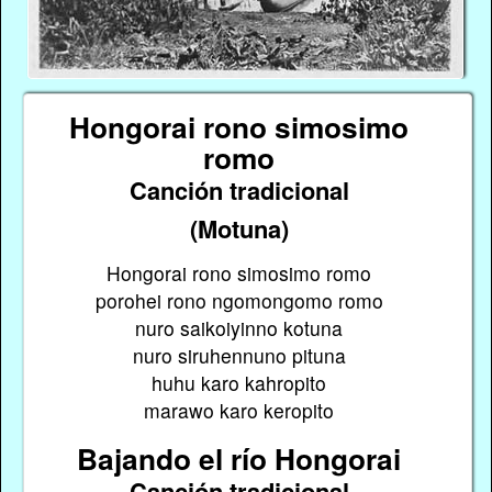
Hongorai rono simosimo
romo
Canción tradicional
(Motuna)
Hongorai rono simosimo romo
porohei rono ngomongomo romo
nuro saikoiyinno kotuna
nuro siruhennuno pituna
huhu karo kahropito
marawo karo keropito
Bajando el río Hongorai
Canción tradicional