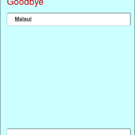
Goodbye
Malaui