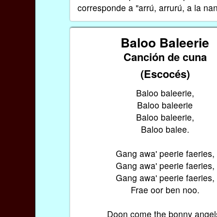
corresponde a "arrú, arrurú, a la n
Baloo Baleerie
Canción de cuna
(Escocés)
Baloo baleerie,
Baloo baleerie
Baloo baleerie,
Baloo balee.
Gang awa' peerie faeries,
Gang awa' peerie faeries,
Gang awa' peerie faeries,
Frae oor ben noo.
Doon come the bonny angel