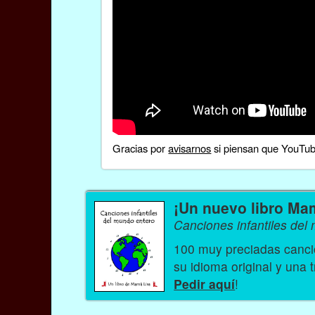
Gracias por
avisarnos
si piensan que YouTube
¡Un nuevo libro Ma
Canciones infantiles del
100 muy preciadas cancio
su idioma original y una 
Pedir aquí
!