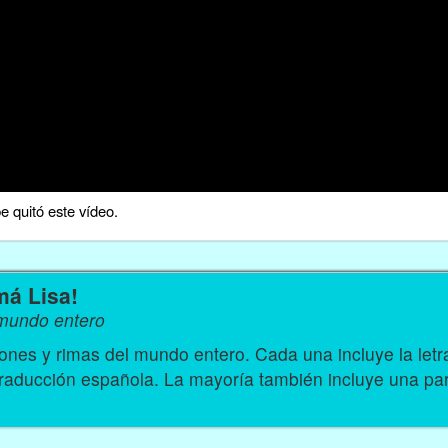
 quitó este vídeo.
má Lisa!
 mundo entero
nes y rimas del mundo entero. Cada una incluye la let
traducción española. La mayoría también incluye una par