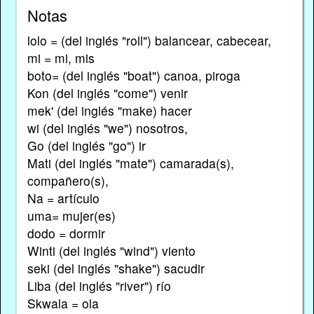
Notas
lolo = (del inglés "roll") balancear, cabecear,
mi = mi, mis
boto= (del inglés "boat") canoa, piroga
Kon (del inglés "come") venir
mek' (del inglés "make) hacer
wi (del inglés "we") nosotros,
Go (del inglés "go") ir
Mati (del inglés "mate") camarada(s),
compañero(s),
Na = artículo
uma= mujer(es)
dodo = dormir
Winti (del inglés "wind") viento
seki (del inglés "shake") sacudir
Liba (del inglés "river") río
Skwala = ola