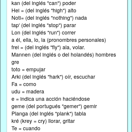
kan (del inglés "can") poder
Hei = (del inglés "high") alto
Noti= (del inglés "nothing") nada
tap' (del inglés "stop") parar
Lon (del inglés "run") correr
a él, ella, lo, la (pronombres personales)
frei = (del inglés "fly") ala, volar.
Mannen (del inglés o del holandés) hombres
gre
toto = empujar
Arki (del inglés "hark") oír, escuchar
Fa = como
udu = madera
e = indica una acción haciéndose
geme (del portugués "gemer") gemir
Planga (del inglés "plank") tabla
kré (krey = cry) llorar, gritar
Te = cuando