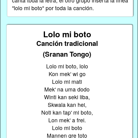
canta toda la letra, el otro grupo inserta la línea
"lolo mi boto" por toda la canción.
Lolo mi boto
Canción tradicional
(Sranan Tongo)
Lolo mi boto, lolo
Kon mek' wi go
Lolo mi mati
Mek' na uma dodo
Winti kan seki liba,
Skwala kan hei,
Noti kan tap' mi boto,
Lon mek' a frei.
Lolo mi boto
Mannen gre toto