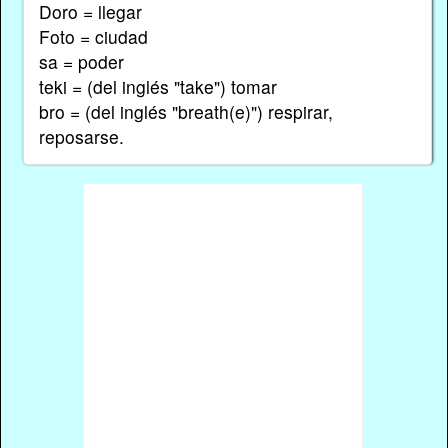
Doro = llegar
Foto = ciudad
sa = poder
teki = (del inglés "take") tomar
bro = (del inglés "breath(e)") respirar,
reposarse.