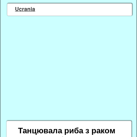
Ucrania
Танцювала риба з раком