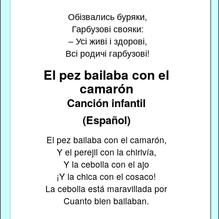
Обізвались буряки,
Гарбузові свояки:
– Усі живі і здорові,
Всі родичі гарбузові!
El pez bailaba con el
camarón
Canción infantil
(Español)
El pez bailaba con el camarón,
Y el perejil con la chirivía,
Y la cebolla con el ajo
¡Y la chica con el cosaco!
La cebolla está maravillada por
Cuanto bien bailaban.