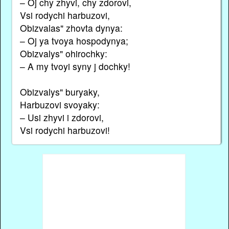
– Oj chy zhyvi, chy zdorovi,
Vsi rodychi harbuzovi,
Obizvalas" zhovta dynya:
– Oj ya tvoya hospodynya;
Obizvalys" ohirochky:
– A my tvoyi syny j dochky!
Obizvalys" buryaky,
Harbuzovi svoyaky:
– Usi zhyvi i zdorovi,
Vsi rodychi harbuzovi!