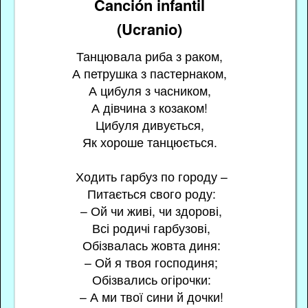
Canción infantil
(Ucranio)
Танцювала риба з раком,
А петрушка з пастернаком,
А цибуля з часником,
А дівчина з козаком!
Цибуля дивується,
Як хороше танцюється.
Ходить гарбуз по городу –
Питається свого роду:
– Ой чи живі, чи здорові,
Всі родичі гарбузові,
Обізвалась жовта диня:
– Ой я твоя господиня;
Обізвались огірочки:
– А ми твої сини й дочки!