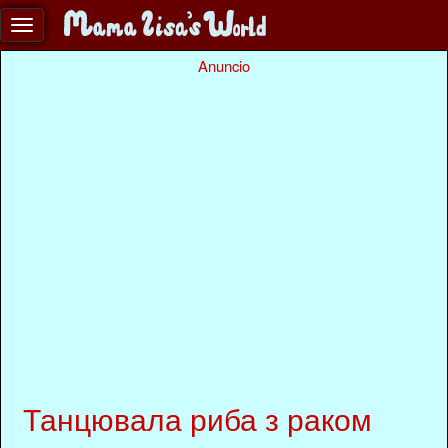
Anuncio
Танцювала риба з раком