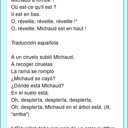
Où est-ce qu'il est ?
II est en bas.
O, réveille, réveille, réveille !*
O, réveille, Michaud est en haut !
Traducción española
A un ciruelo subió Michaud,
A recoger ciruelas
La rama se rompió
¿Michaud se cayó?
¿Dónde está Michaud?
En el suelo está.
Oh, despierta, despierta, despierta,
Oh, despierta, Michaud en el árbol está. (lit.
"arriba")