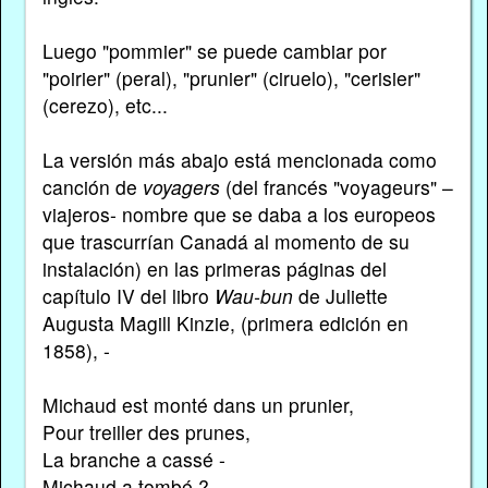
Luego "pommier" se puede cambiar por
"poirier" (peral), "prunier" (ciruelo), "cerisier"
(cerezo), etc...
La versión más abajo está mencionada como
canción de
voyagers
(del francés "voyageurs" –
viajeros- nombre que se daba a los europeos
que trascurrían Canadá al momento de su
instalación) en las primeras páginas del
capítulo IV del libro
Wau-bun
de Juliette
Augusta Magill Kinzie, (primera edición en
1858), -
Michaud est monté dans un prunier,
Pour treiller des prunes,
La branche a cassé -
Michaud a tombé ?