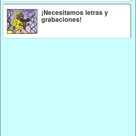
¡Necesitamos letras y
grabaciones!