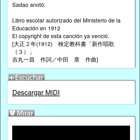
Sadao anotó:
Libro escolar autorizado del Ministerio de la
Educación en 1912
El copyright de esta canción ya venció.
[大正２年(1912) 検定教科書「新作唱歌
（３）」
吉丸一昌 作詞／中田 章 作曲]
Descargar MIDI