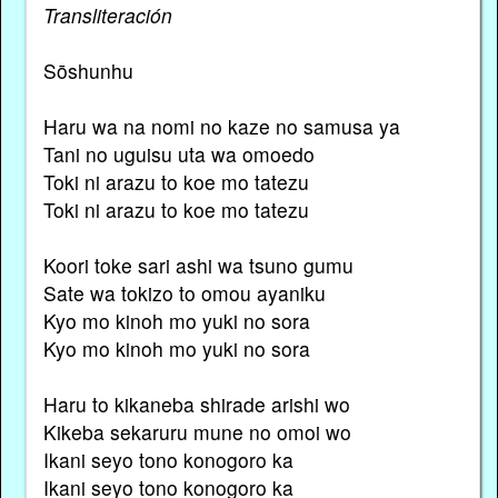
Transliteración
Sōshunhu
Haru wa na nomi no kaze no samusa ya
Tani no uguisu uta wa omoedo
Toki ni arazu to koe mo tatezu
Toki ni arazu to koe mo tatezu
Koori toke sari ashi wa tsuno gumu
Sate wa tokizo to omou ayaniku
Kyo mo kinoh mo yuki no sora
Kyo mo kinoh mo yuki no sora
Haru to kikaneba shirade arishi wo
Kikeba sekaruru mune no omoi wo
Ikani seyo tono konogoro ka
Ikani seyo tono konogoro ka