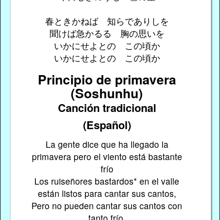
春ときかねば 知らでありしを
聞けば急かるる 胸の思いを
いかにせよとの この頃か
いかにせよとの この頃か
Principio de primavera
(Soshunhu)
Canción tradicional
(Español)
La gente dice que ha llegado la
primavera pero el viento está bastante
frío
Los ruiseñores bastardos* en el valle
están listos para cantar sus cantos,
Pero no pueden cantar sus cantos con
tanto frío,