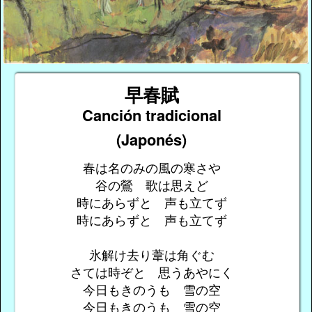
早春賦
Canción tradicional
(Japonés)
春は名のみの風の寒さや
谷の鶯 歌は思えど
時にあらずと 声も立てず
時にあらずと 声も立てず
氷解け去り葦は角ぐむ
さては時ぞと 思うあやにく
今日もきのうも 雪の空
今日もきのうも 雪の空