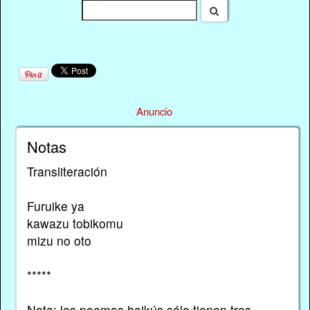
Anuncio
Notas
Transliteración
Furuike ya
kawazu tobikomu
mizu no oto
*****
Nota: los poemas haikús sólo tienen tres