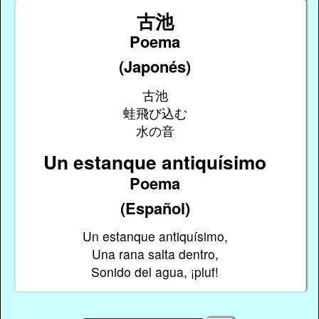
古池
Poema
(Japonés)
古池
蛙飛び込む
水の音
Un estanque antiquísimo
Poema
(Español)
Un estanque antiquísimo,
Una rana salta dentro,
Sonido del agua, ¡pluf!