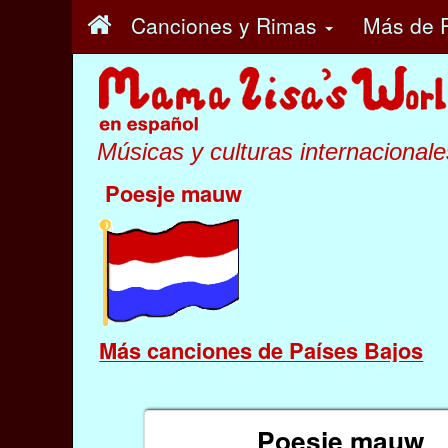
Canciones y Rimas
Más
de P
Músicas y culturas internacionale
Poesje mauw
Más canciones de Países Bajos
Poesje mauw