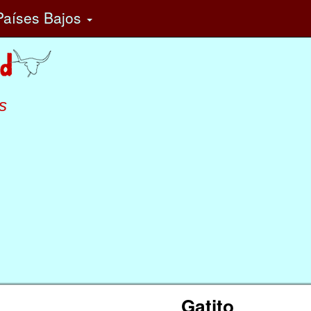
aíses Bajos
s
Gatito