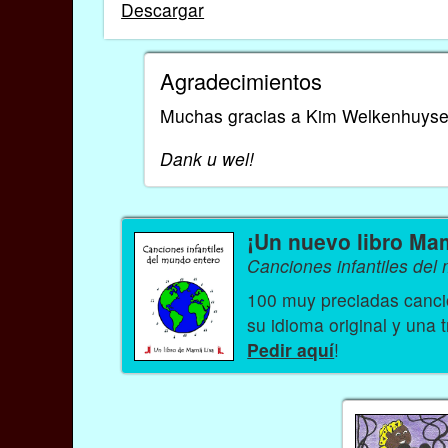
Descargar
Agradecimientos
Muchas gracias a Kim Welkenhuysen
Dank u wel!
¡Un nuevo libro Ma
Canciones infantiles del
100 muy preciadas cancio
su idioma original y una 
Pedir aquí
!