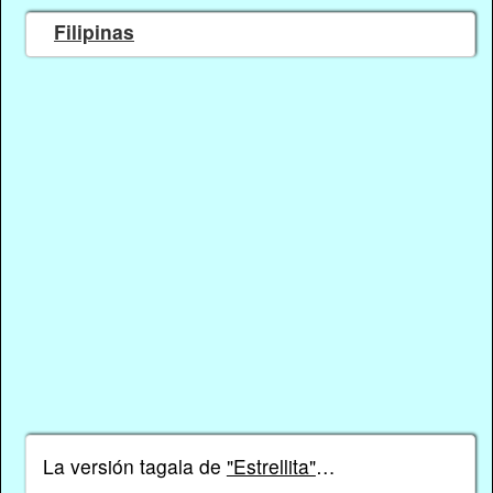
Filipinas
La versión tagala de
"Estrellita"
…