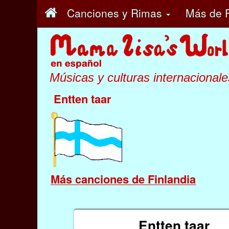
Canciones y Rimas
Más
de F
Músicas y culturas internacionale
Entten taar
Más canciones de Finlandia
Entten taar