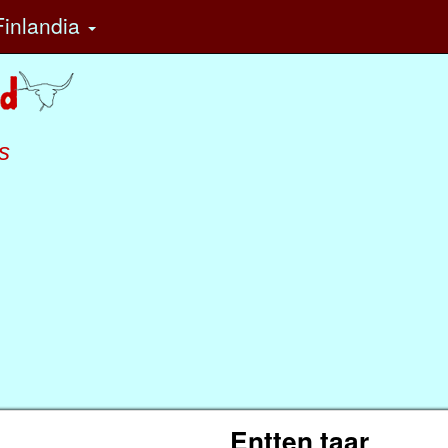
inlandia
s
Entten taar