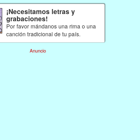
¡Necesitamos letras y
grabaciones!
Por favor mándanos una rima o una
canción tradicional de tu país.
Anuncio