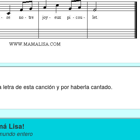
a letra de esta canción y por haberla cantado.
má Lisa!
 mundo entero