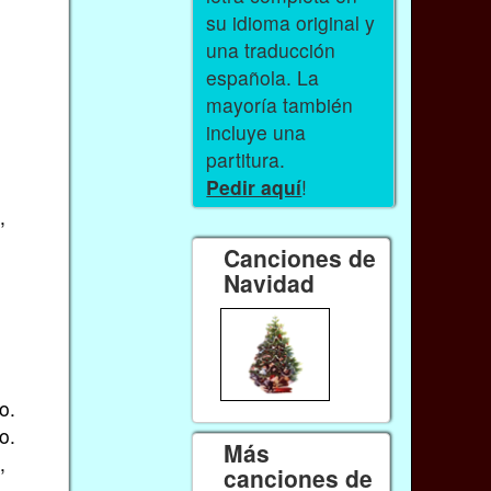
su idioma original y
una traducción
española. La
mayoría también
incluye una
partitura.
.
Pedir aquí
!
.
,
Canciones de
Navidad
o.
o.
Más
,
canciones de