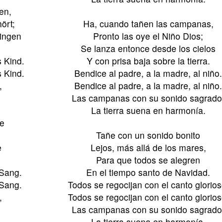
en,
ört;
Ha, cuando tañen las campanas,
ingen
Pronto las oye el Niño Dios;
Se lanza entonce desde los cielos
s Kind.
Y con prisa baja sobre la tierra.
s Kind.
Bendice al padre, a la madre, al niño
,
Bendice al padre, a la madre, al niño
Las campanas con su sonido sagrado
La tierra suena en harmonía.
le
Tañe con un sonido bonito
e
Lejos, más allá de los mares,
Para que todos se alegren
 Sang.
En el tiempo santo de Navidad.
 Sang.
Todos se regocijan con el canto glorios
,
Todos se regocijan con el canto glorios
Las campanas con su sonido sagrado
La tierra suena en harmonía.