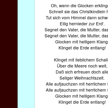
Oh, wenn die Glocken erkling
Schnell sie das Christkindlein h
Tut sich vom Himmel dann schw
Eilig hernieder zur Erd'.
Segnet den Vater, die Mutter, da
Segnet den Vater, die Mutter, da
Glocken mit heiligem Klang
Klinget die Erde entlang!
Klinget mit lieblichem Schal
Über die Meere noch weit,
Daß sich erfreuen doch all
Seliger Weihnachtszeit.
Alle aufjauchzen mit herrlichem
Alle aufjauchzen mit herrlichem
Glocken mit heiligem Klang
Klinget die Erde entlang!