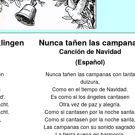
klingen
Nunca tañen las campan
Canción de Navidad
(Español)
en
Nunca tañen las campanas con tanta
dulzura,
n
Como en el tiempo de Navidad.
d'.
Es como si los ángeles cantasen
cht.
Otra vez de paz y alegría.
cht.
Como si cantasen por la noche santa
,
Como si cantasen por la noche santa
Las campanas con su sonido sagrado
La tierra suena en harmonía.