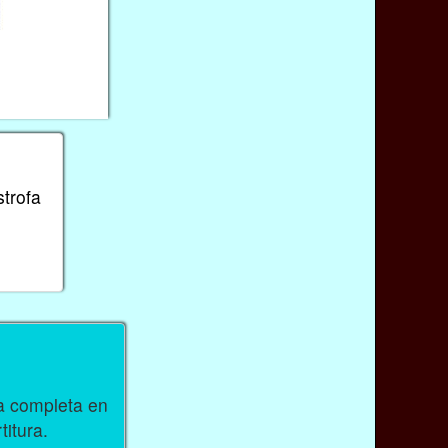
strofa
ra completa en
titura.