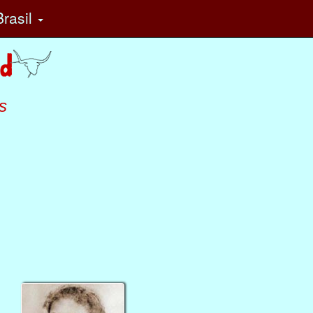
rasil
s