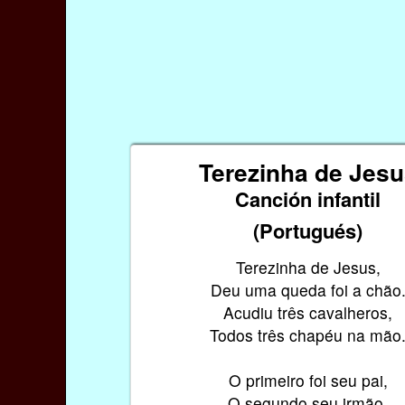
Terezinha de Jes
Canción infantil
(Portugués)
Terezinha de Jesus,
Deu uma queda foi a chão
Acudiu três cavalheros,
Todos três chapéu na mão
O primeiro foi seu pai,
O segundo seu irmão,