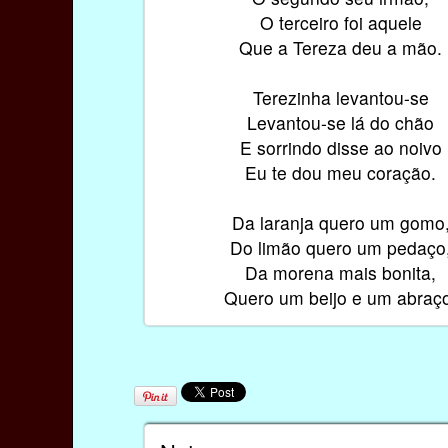
O terceiro foi aquele
Que a Tereza deu a mão.
Terezinha levantou-se
Levantou-se lá do chão
E sorrindo disse ao noivo
Eu te dou meu coração.
Da laranja quero um gomo
Do limão quero um pedaço
Da morena mais bonita,
Quero um beijo e um abraç