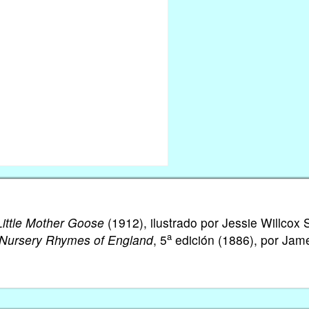
Little Mother Goose
(1912), ilustrado por Jessie Willcox 
a
Nursery Rhymes of England
, 5
edición (1886), por Jam