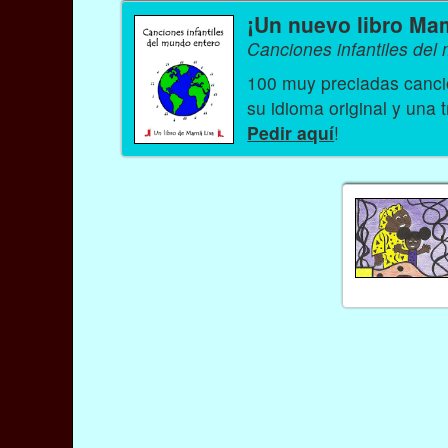
¡Un nuevo libro Ma
Canciones infantiles del
100 muy preciadas cancio
su idioma original y una 
Pedir aquí
!