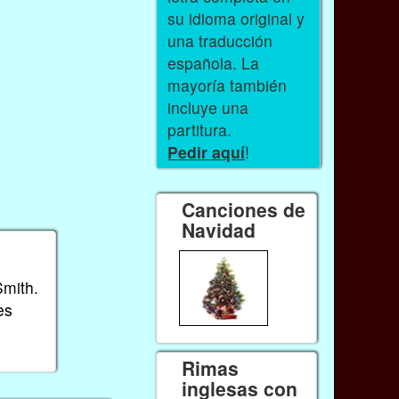
su idioma original y
una traducción
española. La
mayoría también
incluye una
partitura.
Pedir aquí
!
Canciones de
Navidad
Smith.
es
Rimas
inglesas con