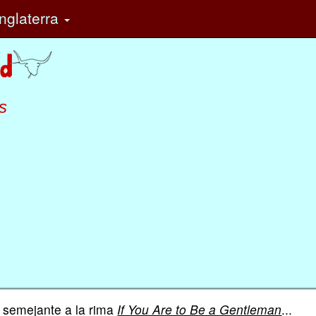
nglaterra
s
semejante a la rima
If You Are to Be a Gentleman
...