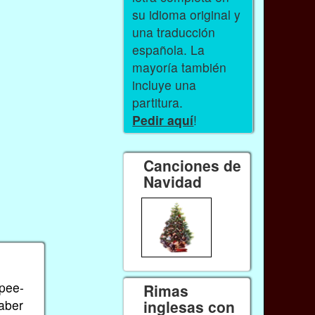
su idioma original y
una traducción
española. La
mayoría también
incluye una
partitura.
Pedir aquí
!
Canciones de
Navidad
 pee-
Rimas
saber
inglesas con