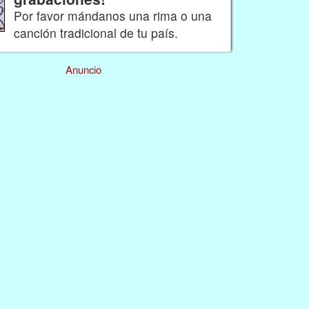
Por favor mándanos una rima o una
canción tradicional de tu país.
Anuncio