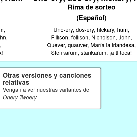
Rima de sorteo
(Español)
um,
Uno-ery, dos-ery, hickary, hum,
ohn,
Fillison, follison, Nicholson, John,
,
Quever, quauver, María la irlandesa,
k!
Stenkarum, stankarum, ¡a ti toca!
Otras versiones y canciones
relativas
Vengan a ver nuestras variantes de
Onery Twoery