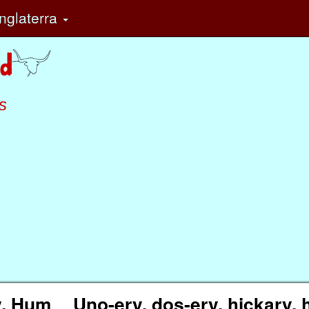
nglaterra
s
y, Hum
Uno-ery, dos-ery, hickary,