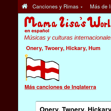
Canciones y Rimas
Más
de I
Músicas y culturas internacionale
Onery, Twoery, Hickary, Hum
Más canciones de Inglaterra
Onery, Twoery, Hickar