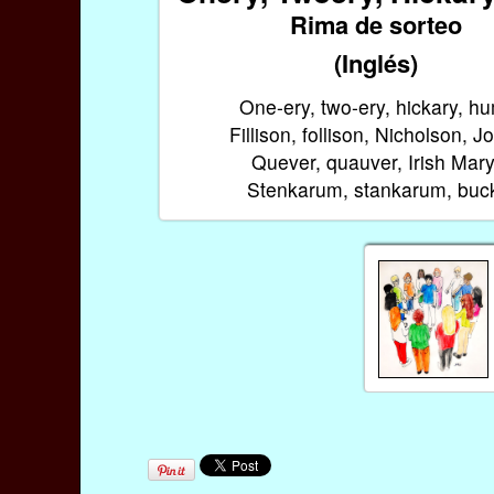
Rima de sorteo
(Inglés)
One-ery, two-ery, hickary, h
Fillison, follison, Nicholson, J
Quever, quauver, Irish Mary
Stenkarum, stankarum, buc