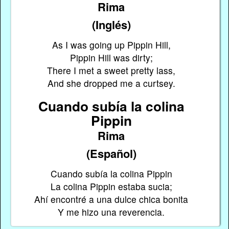
Rima
(Inglés)
As I was going up Pippin Hill,
Pippin Hill was dirty;
There I met a sweet pretty lass,
And she dropped me a curtsey.
Cuando subía la colina
Pippin
Rima
(Español)
Cuando subía la colina Pippin
La colina Pippin estaba sucia;
Ahí encontré a una dulce chica bonita
Y me hizo una reverencia.