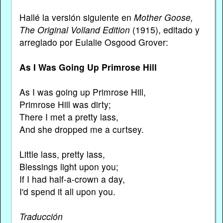
Hallé la versión siguiente en
Mother Goose,
The Original Volland Edition
(1915), editado y
arreglado por Eulalie Osgood Grover:
As I Was Going Up Primrose Hill
As I was going up Primrose Hill,
Primrose Hill was dirty;
There I met a pretty lass,
And she dropped me a curtsey.
Little lass, pretty lass,
Blessings light upon you;
If I had half-a-crown a day,
I'd spend it all upon you.
Traducción