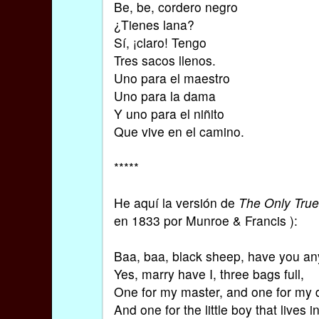
Be, be, cordero negro
¿Tienes lana?
Sí, ¡claro! Tengo
Tres sacos llenos.
Uno para el maestro
Uno para la dama
Y uno para el niñito
Que vive en el camino.
*****
He aquí la versión de
The Only Tru
en 1833 por Munroe & Francis ):
Baa, baa, black sheep, have you a
Yes, marry have I, three bags full,
One for my master, and one for my
And one for the little boy that lives i