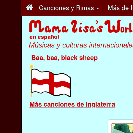
Canciones y Rimas
Más
de I
Músicas y culturas internacionale
Baa, baa, black sheep
Más canciones de Inglaterra