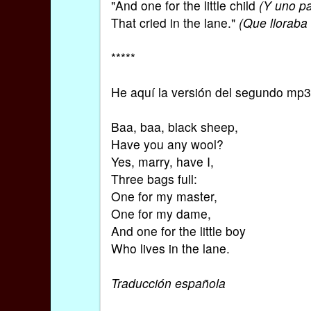
"And one for the little child
(Y uno pa
That cried in the lane."
(Que lloraba
*****
He aquí la versión del segundo mp3
Baa, baa, black sheep,
Have you any wool?
Yes, marry, have I,
Three bags full:
One for my master,
One for my dame,
And one for the little boy
Who lives in the lane.
Traducción española