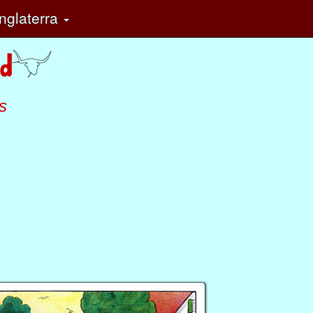
nglaterra
s