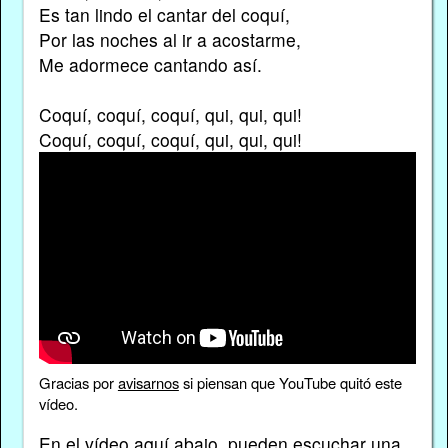
Es tan lindo el cantar del coquí,
Por las noches al ir a acostarme,
Me adormece cantando así.
Coquí, coquí, coquí, qui, qui, qui!
Coquí, coquí, coquí, qui, qui, qui!
Gracias por
avisarnos
si piensan que YouTube quitó este
vídeo.
En el vídeo aquí abajo, pueden escuchar una