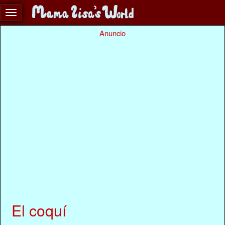
Anuncio
El coquí