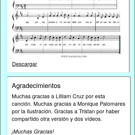
Descargar
Agradecimientos
Muchas gracias a Lilliam Cruz por esta
canción. Muchas gracias a Monique Palomares
por la ilustración. Gracias a Tristan por haber
compartido otra versión y dos vídeos.
¡Muchas Gracias!