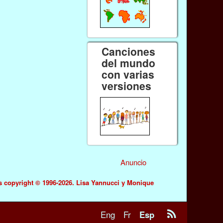
Canciones
del mundo
con varias
versiones
Anuncio
s copyright © 1996-2026. Lisa Yannucci y Monique
Eng
Fr
Esp