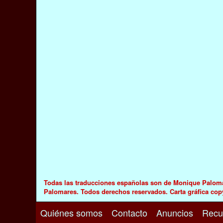
Todas las traducciones españolas son de Monique Palomar
Palomares. Todos derechos reservados. Carta gráfica cop
Quiénes somos
Contacto
Anuncios
Recu