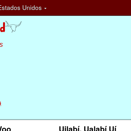
stados Unidos
s
s
Woo
Uilabí, Ualabí Uí