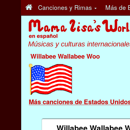
Canciones y Rimas
Más
de E
Músicas y culturas internacionale
Willabee Wallabee Woo
Más canciones de Estados Unido
Willabee Wallabee 