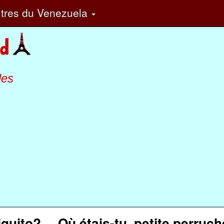
tres
du Venezuela
les
iquito?
Où étais-tu, petite perruch