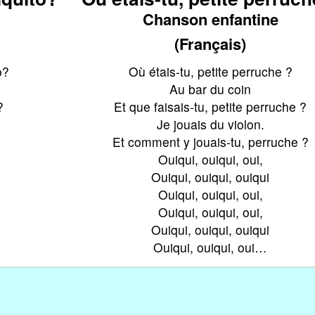
Chanson enfantine
(Français)
o?
Où étais-tu, petite perruche ?
Au bar du coin
?
Et que faisais-tu, petite perruche ?
Je jouais du violon.
Et comment y jouais-tu, perruche ?
Ouiqui, ouiqui, oui,
Ouiqui, ouiqui, ouiqui
Ouiqui, ouiqui, oui,
Ouiqui, ouiqui, oui,
Ouiqui, ouiqui, ouiqui
Ouiqui, ouiqui, oui…