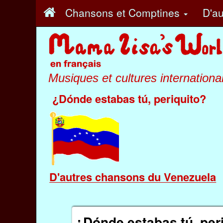
Chansons et Comptines
D'au
Musiques et cultures internationa
¿Dónde estabas tú, periquito?
D'autres chansons du Venezuela
¿Dónde estabas tú, per