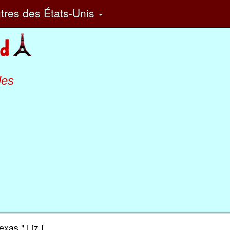
tres
des États-Unis
les
xas." Liz L.