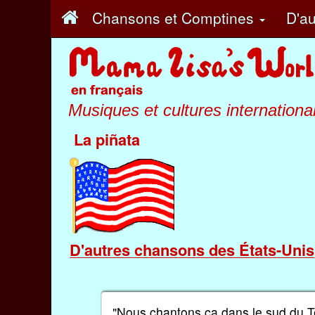
Chansons et Comptines
D'au
Musiques et cultures internationa
La piñata
D'autres chansons des États-Unis
"Nous chantons ça dans le sud du Te