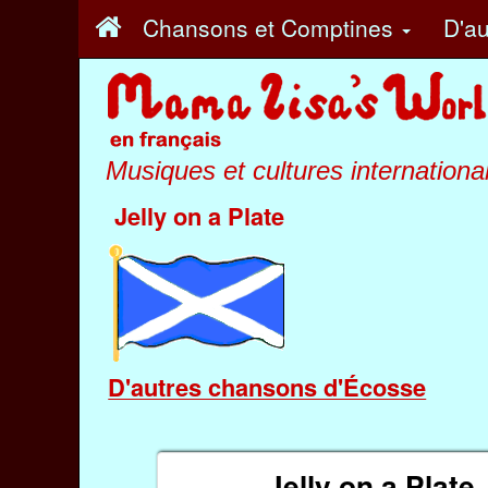
Chansons et Comptines
D'au
Musiques et cultures internationa
Jelly on a Plate
D'autres chansons d'Écosse
Jelly on a Plate