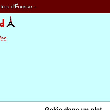
tres
d'Écosse
les
Gelée dans un plat