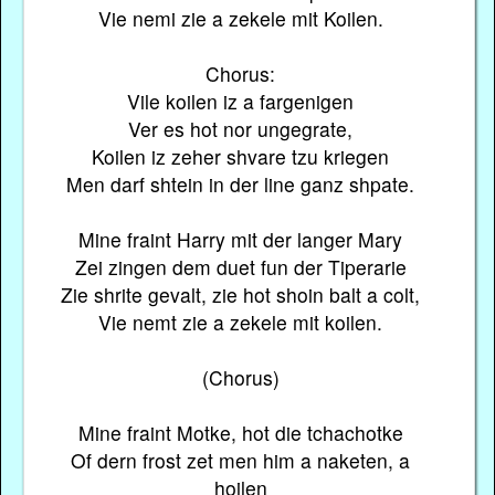
Vie nemi zie a zekele mit Koilen.
Chorus:
Vile koilen iz a fargenigen
Ver es hot nor ungegrate,
Koilen iz zeher shvare tzu kriegen
Men darf shtein in der line ganz shpate.
Mine fraint Harry mit der langer Mary
Zei zingen dem duet fun der Tiperarie
Zie shrite gevalt, zie hot shoin balt a colt,
Vie nemt zie a zekele mit koilen.
(Chorus)
Mine fraint Motke, hot die tchachotke
Of dern frost zet men him a naketen, a
hoilen