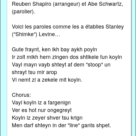
Reuben Shapiro (arrangeur) et Abe Schwartz,
(parolier).
Voici les paroles comme les a établies Stanley
("Shimke") Levine…
Gute fraynt, ken ikh bay aykh poyln
Ir zolt mikh hern zingen dos shtikele fun koyln
Vayl mayn vayb shteyt af dem "stoop" un
shrayt tsu mir arop
Vi nemt zi a zekele mit koyln.
Chorus:
Vayl koyln iz a fargenign
Ver es hot nur ongegreyt
Koyln iz zeyer shver tsu krign
Men darf shteyn in der "line" gants shpet.