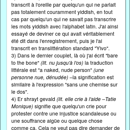
transcrit à l'oreille par quelqu'un qui ne parlait
pas totalement couramment yiddish, en tout
cas par quelqu'un qui ne savait pas transcrire
les mots yiddish avec l'alphabet latin. J'ai ainsi
essayé de deviner ce qui avait véritablement
été dit dans l'enregistrement, puis je l'ai
transcrit en translittération standard "Yivo".
3) Dans le dernier couplet, là où j'ai écrit "bare
to the bone"
(lit. nu jusqu'à l'os)
la traduction
littérale est "a naked, nude person"
(une
personne nue, dénudée)
–la signification est
similaire à l'expression "sans une chemise sur
le dos".
4) Er shrayt gevald
(lit. elle crie à l'aide –Tatie
Monique)
signifie que quelqu'un crie pour
protester contre une injustice scandaleuse ou
une souffrance aigüe ou quelque chose
comme ça. Cela ne veut pas dire demander de