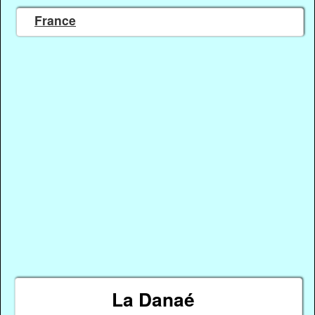
France
La Danaé