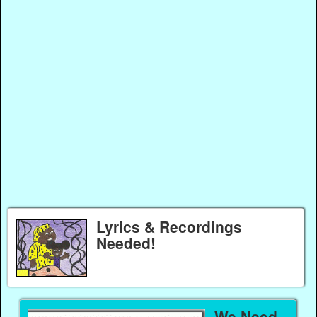
Lyrics & Recordings
Needed!
We Need