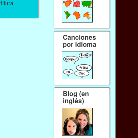
titura.
Canciones
por idioma
Blog (en
inglés)