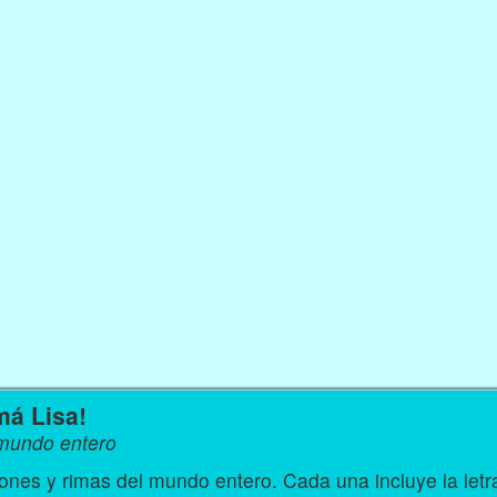
má Lisa!
 mundo entero
nes y rimas del mundo entero. Cada una incluye la let