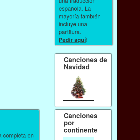
una traducción
española. La
mayoría también
incluye una
partitura.
Pedir aquí
!
Canciones de
Navidad
Canciones
por
continente
ra completa en