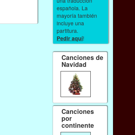
una traducción
española. La
mayoría también
incluye una
partitura.
Pedir aquí
!
Canciones de
Navidad
Canciones
por
continente