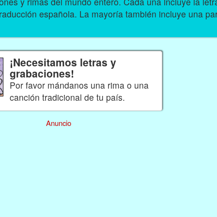
nes y rimas del mundo entero. Cada una incluye la let
traducción española. La mayoría también incluye una par
¡Necesitamos letras y
grabaciones!
Por favor mándanos una rima o una
canción tradicional de tu país.
Anuncio