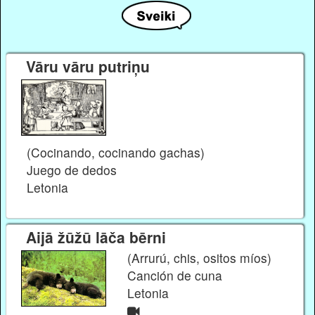
Vāru vāru putriņu
(Cocinando, cocinando gachas)
Juego de dedos
Letonia
Aijā žūžū lāča bērni
(Arrurú, chis, ositos míos)
Canción de cuna
Letonia