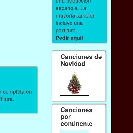
una traducción
española. La
mayoría también
incluye una
partitura.
Pedir aquí
!
Canciones de
Navidad
ra completa en
titura.
Canciones
por
continente